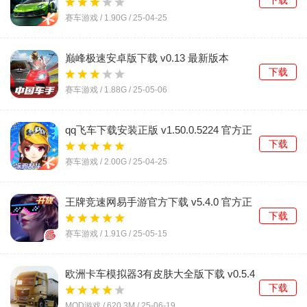
下载
赛车游戏 /
1.90G
/
25-04-25
巅峰极速安卓版下载 v0.13 最新版本
下载
赛车游戏 /
1.88G
/
25-05-06
qq飞车下载安装正版 v1.50.0.5224 官方正
版
下载
赛车游戏 /
2.00G
/
25-04-25
王牌竞速网易手游官方下载 v5.4.0 官方正
版
下载
赛车游戏 /
1.91G
/
25-05-15
欧洲卡车模拟器3有皮肤大全版下载 v0.5.4
安卓版
下载
MOD游戏 /
620.3M
/
25-06-19