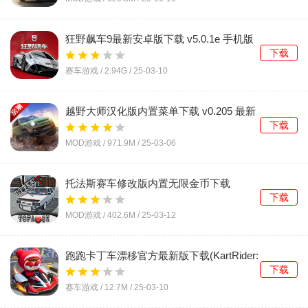
狂野飙车9最新安卓版下载 v5.0.1e 手机版
下载
赛车游戏 /
2.94G
/
25-03-10
越野大师汉化版内置菜单下载 v0.205 最新
版本
下载
MOD游戏 /
971.9M
/
25-03-06
托法斯赛车修改版内置无限金币下载
v2.8.7 安卓版
下载
MOD游戏 /
402.6M
/
25-03-12
跑跑卡丁车漂移官方最新版下载(KartRider:
Drift) v2.71.1 安卓版
下载
赛车游戏 /
12.7M
/
25-03-10