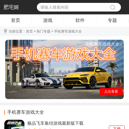
肥宅姬
首页
游戏
软件
专题
|
|
|
|
当前位置：
首页
>
热门专题
> 手机赛车游戏大全
手机赛车游戏大全
手机赛车游戏大全上线啦！在这里玩起来简单不一样的内
点击查看
容可以自己挑战，全新的游戏效果等你来玩，多种赛车主
题闯关可以联机玩也可以单机闯关，记得来肥宅姬本栏目
下载手机赛车游戏大全！
手机赛车游戏大全
极品飞车集结游戏最新版下载
v1.1.184.1931331 官方正版