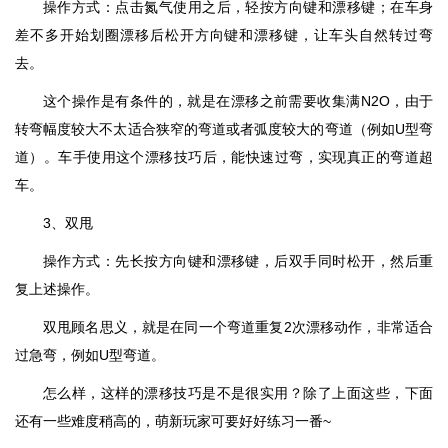
操作方式：点击氮气使用之后，轻按方向键和漂移键；在车身
差不多开始划圈漂移后松开方向键和漂移键，让车头自然转过弯
去。
这个操作是有条件的，就是在漂移之前需要收集满N2O，由于
转弯幅度较大不太适合狭窄的弯道或者弧度较大的弯道（例如U型弯
道）。车手使用这个漂移技巧后，能快速过弯，实现真正的弯道超
车。
3、双甩
操作方式：先长按方向键和漂移键，后双手同时松开，然后重
复上述操作。
双甩顾名思义，就是在同一个弯道重复2次漂移动作，非常适合
过急弯，例如U型弯道。
怎么样，这样的漂移技巧是不是很实用？除了上面这些，下面
还有一些难度稍高的，萌新玩家可要好好练习一番~