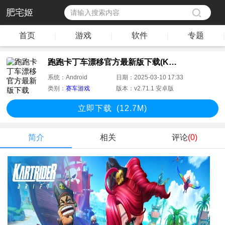
肥宅姬
首页
游戏
软件
专题
|
|
|
|
跑跑卡丁车漂移官方最新版下载(KartRider: Drift)
系统：
Android
日期：
2025-03-10 17:33
类别：
赛车游戏
版本：
v2.71.1 安卓版
立即下
载
(12.7M)
简介
相关
评论
(0)