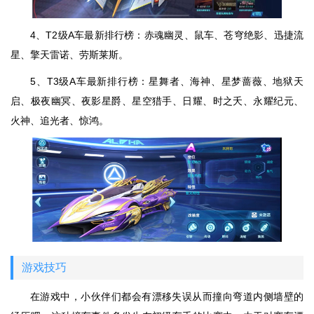
4、T2级A车最新排行榜：赤魂幽灵、鼠车、苍穹绝影、迅捷流
星、擎天雷诺、劳斯莱斯。
5、T3级A车最新排行榜：星舞者、海神、星梦蔷薇、地狱天
启、极夜幽冥、夜影星爵、星空猎手、日耀、时之夭、永耀纪元、
火神、追光者、惊鸿。
游戏技巧
在游戏中，小伙伴们都会有漂移失误从而撞向弯道内侧墙壁的