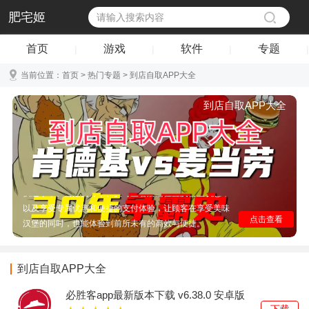
肥宅姬
首页
游戏
软件
专题
|
|
|
|
当前位置：
首页
>
热门专题
> 到店自取APP大全
到店自取APP大全
汉堡到店自取APP大全是一款集合了众多知名汉堡品牌自
助点餐、到店即取服务的综合性移动应用平台，它不仅提
供了一站式的汉堡美食选择，还支持用户轻松浏览菜单、
快速下单、自定义订单、实时查看店铺位置及营业状态，
以及享受专属优惠和便捷的支付体验，让顾客在享受美味
点击查看
汉堡的同时，也能体验到前所未有的高效与便捷。
到店自取APP大全
必胜客app最新版本下载 v6.38.0 安卓版