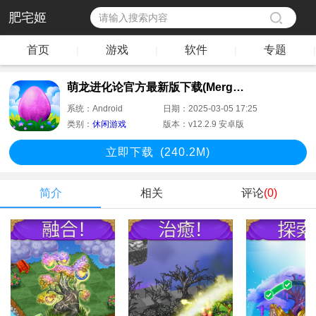
肥宅姬
首页
游戏
软件
专题
|
|
|
|
萌龙进化论官方最新版下载(Merge Dragons!)
系统：
Android
日期：
2025-03-05 17:25
类别：
休闲游戏
版本：
v12.2.9 安卓版
立即下
载
(240.2M)
简介
相关
评论
(0)