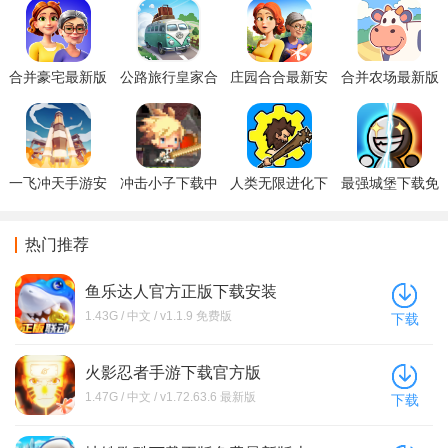
具策略性与满足感。
合并豪宅最新版
公路旅行皇家合
庄园合合最新安
合并农场最新版
本手游下载
并(Road Trip)最
卓版下载
本下载安装
(Merge Mansion)
新修改版下载
(Merge Ville)
一飞冲天手游安
冲击小子下载中
人类无限进化下
最强城堡下载免
卓版下载
文版
载手机版
广告版
热门推荐
鱼乐达人官方正版下载安装
1.43G / 中文 / v1.1.9 免费版
下载
火影忍者手游下载官方版
1.47G / 中文 / v1.72.63.6 最新版
下载