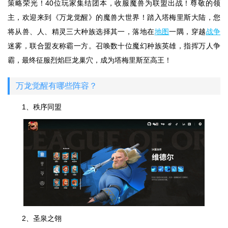
策略荣光！40位玩家集结团本，收服魔兽为联盟出战！尊敬的领
主，欢迎来到《万龙觉醒》的魔兽大世界！踏入塔梅里斯大陆，您
将从兽、人、精灵三大种族选择其一，落地在
地图
一隅，穿越
战争
迷雾，联合盟友称霸一方。召唤数十位魔幻种族英雄，指挥万人争
霸，最终征服烈焰巨龙巢穴，成为塔梅里斯至高王！
万龙觉醒有哪些阵容？
1、秩序同盟
2、圣泉之翎