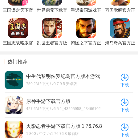
三国谋定天下官
世界启元下载官
重返帝国游戏下
万国觉醒官方正
方版下载
方版免费
载手机版
版下载
三国志战略版官
乱世王者官方版
鸿图之下官方正
海岛奇兵官方正
方版下载
下载
版下载
版下载安装
热门推荐
中生代黎明侏罗纪岛官方版本游戏
下载(Mesozoic Dawn)
750.2M / 中文 / v0.7.9.5 安卓版
下载
原神手游下载官方版
427.6M / 中文 / v6.5.1_43295958_43466102
下载
安卓版
火影忍者手游下载官方版 1.76.76.8
1.80G / 中文 / v1.76.76.8 最新版
下载