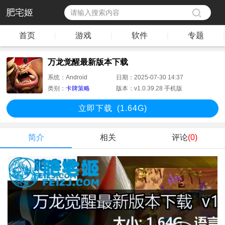
肥宅姬
首页
游戏
软件
专题
|
|
|
|
万龙觉醒最新版本下载
系统：
Android
日期：
2025-07-30 14:37
类别：
卡牌策略
版本：
v1.0.39.28 手机版
立即下
载
(1.64G)
简介
相关
评论
(0)