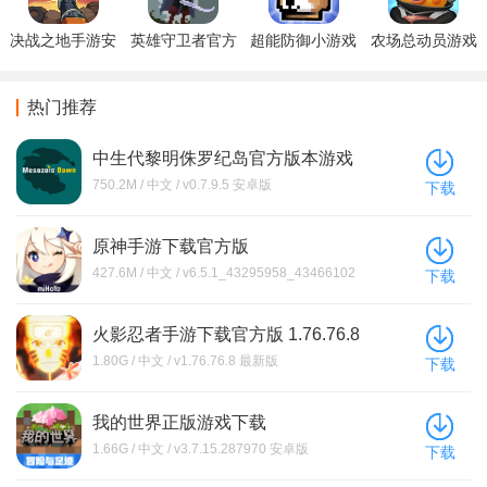
决战之地手游安
英雄守卫者官方
超能防御小游戏
农场总动员游戏
卓版下载
版手游下载
手机版下载
官方版下载
热门推荐
中生代黎明侏罗纪岛官方版本游戏
下载(Mesozoic Dawn)
750.2M / 中文 / v0.7.9.5 安卓版
下载
原神手游下载官方版
427.6M / 中文 / v6.5.1_43295958_43466102
下载
安卓版
火影忍者手游下载官方版 1.76.76.8
1.80G / 中文 / v1.76.76.8 最新版
下载
我的世界正版游戏下载
1.66G / 中文 / v3.7.15.287970 安卓版
下载