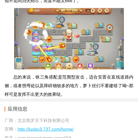
知不觉间消失殆尽，简直不能太666了。
总的来说，铁三角搭配是范围型攻击，适合安置在直线道路内
侧，或者拐弯处以及障碍物较多的地方，萝卜丝们不要建错了呦~那
样可是发挥不出更大的效果哒。
应用信息
厂商：
北京凯罗天下科技有限公司
官网：
http://luobo3.737.com/home/
包名：
com.tencent.tmgp.carrot3dj