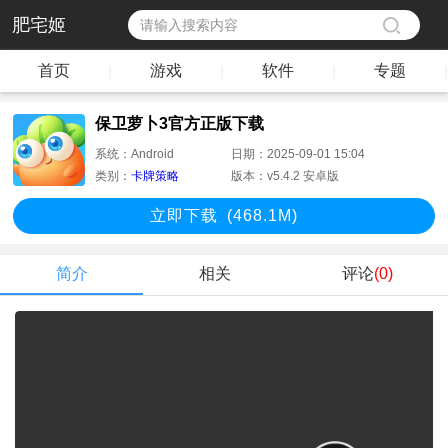
肥宅姬
首页
游戏
软件
专题
|
|
|
|
保卫萝卜3官方正版下载
系统：
Android
日期：
2025-09-01 15:04
类别：
卡牌策略
版本：
v5.4.2 安卓版
立即下
载
(468.1M)
简介
相关
评论
(0)