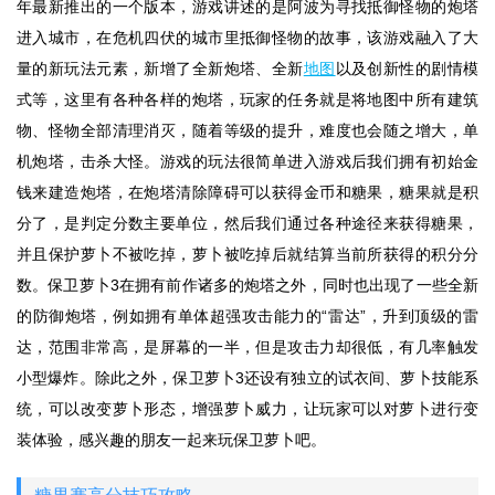
年最新推出的一个版本，游戏讲述的是阿波为寻找抵御怪物的炮塔
进入城市，在危机四伏的城市里抵御怪物的故事，该游戏融入了大
量的新玩法元素，新增了全新炮塔、全新
地图
以及创新性的剧情模
式等，这里有各种各样的炮塔，玩家的任务就是将地图中所有建筑
物、怪物全部清理消灭，随着等级的提升，难度也会随之增大，单
机炮塔，击杀大怪。游戏的玩法很简单进入游戏后我们拥有初始金
钱来建造炮塔，在炮塔清除障碍可以获得金币和糖果，糖果就是积
分了，是判定分数主要单位，然后我们通过各种途径来获得糖果，
并且保护萝卜不被吃掉，萝卜被吃掉后就结算当前所获得的积分分
数。保卫萝卜3在拥有前作诸多的炮塔之外，同时也出现了一些全新
的防御炮塔，例如拥有单体超强攻击能力的“雷达”，升到顶级的雷
达，范围非常高，是屏幕的一半，但是攻击力却很低，有几率触发
小型爆炸。除此之外，保卫萝卜3还设有独立的试衣间、萝卜技能系
统，可以改变萝卜形态，增强萝卜威力，让玩家可以对萝卜进行变
装体验，感兴趣的朋友一起来玩保卫萝卜吧。