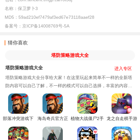
名称：
保卫萝卜3
MD5：
59ad210ef7479af3ed67e73118aaef28
备案号：
京ICP备14008769号-5A
猜你喜欢
塔防策略游戏大全
塔防策略游戏大全
进入专区
塔防策略游戏大全分享给大家！在这里玩起来简单不一样的全新塔
防内容可以自己了解，不一样的模式可以自己选择，丰富的内容可
以自己玩，如果你也喜欢的话记得来肥宅姬下载体
部落冲突游戏下
海岛奇兵官方正
植物大战僵尸2手
龙之自走棋手游
载最新版
版下载安装
游下载最新版
官方下载