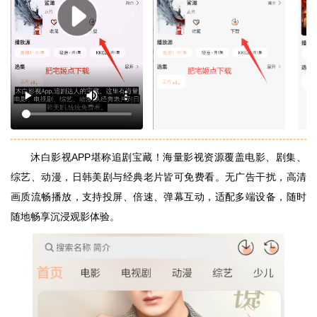
沐白影视APP堪称追剧宝藏！海量影视资源覆盖电影、剧集、
综艺、动漫，日韩美剧与经典老片皆可免费看。无广告干扰，高清
画质流畅播放，支持投屏、倍速、弹幕互动，适配多端设备，随时
随地畅享沉浸观影体验。