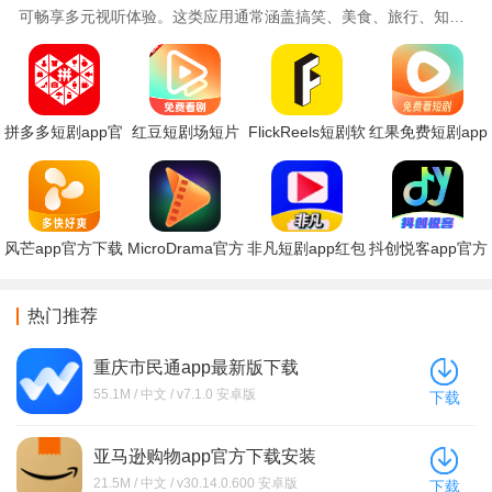
可畅享多元视听体验。这类应用通常涵盖搞笑、美食、旅行、知识
分享等多元领域，支持个性化推荐算法精准匹配兴趣，兼具点赞、
评论、合拍等互动功能。其核心优势在于零门槛创作工具，如滤
镜、特效及简易剪辑功能，助力用户快速记录生活或展现才华，同
时形成以社交分享为核心的娱乐生
拼多多短剧app官
红豆短剧场短片
FlickReels短剧软
红果免费短剧app
方下载
app下载安装
件最新版本下载
官方版下载
风芒app官方下载
MicroDrama官方
非凡短剧app红包
抖创悦客app官方
安装
下载中文版
版下载
下载
热门推荐
重庆市民通app最新版下载
55.1M / 中文 / v7.1.0 安卓版
下载
亚马逊购物app官方下载安装
21.5M / 中文 / v30.14.0.600 安卓版
下载