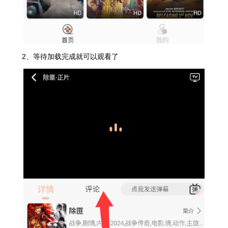
2、等待加载完成就可以观看了