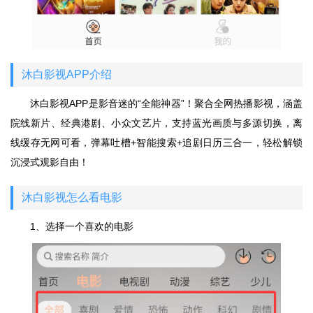
沐白影视APP介绍
沐白影视APP是影音迷的“全能神器”！聚合全网热播影视，涵盖
院线新片、经典港剧、小众文艺片，支持蓝光画质与多源切换，离
线缓存无网可看，弹幕吐槽+智能搜索+追剧日历三合一，轻松解锁
沉浸式观影自由！
沐白影视怎么看电影
1、选择一个喜欢的电影