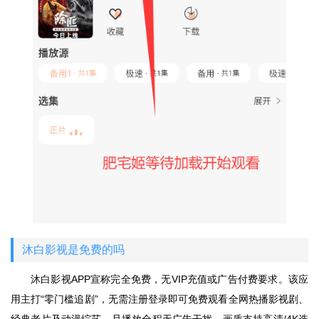
沐白影视是免费的吗
沐白影视APP宣称完全免费，无VIP充值或广告付费要求。该应
用主打“零门槛追剧”，无需注册登录即可免费观看全网热播影视剧、
经典老片及动漫综艺，且播放全程无广告干扰，画质支持高清/4K选