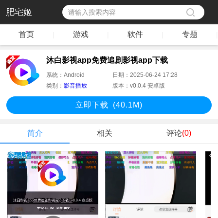
肥宅姬
首页
游戏
软件
专题
|
|
|
|
沐白影视app免费追剧影视app下载
系统：
Android
日期：
2025-06-24 17:28
类别：
影音播放
版本：
v0.0.4 安卓版
立即下
载
(40.1M)
简介
相关
评论
(0)