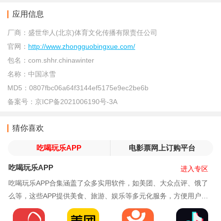
应用信息
厂商：
盛世华人(北京)体育文化传播有限责任公司
官网：
http://www.zhongguobingxue.com/
包名：
com.shhr.chinawinter
名称：
中国冰雪
MD5：
0807fbc06a64f3144ef5175e9ec2be6b
备案号：
京ICP备2021006190号-3A
猜你喜欢
吃喝玩乐APP
电影票网上订购平台
吃喝玩乐APP
进入专区
吃喝玩乐APP合集涵盖了众多实用软件，如美团、大众点评、饿了
么等，这些APP提供美食、旅游、娱乐等多元化服务，方便用户查
找优惠、预订餐厅、规划行程，让吃喝玩乐变得更加便捷和丰富。