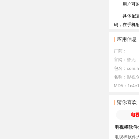
用户可
具体配
码，在手机
应用信息
厂商：
官网：
暂无
包名：
com.h
名称：
影视
MD5：
1c4e
猜你喜欢
电
电视棒软件
电视棒软件