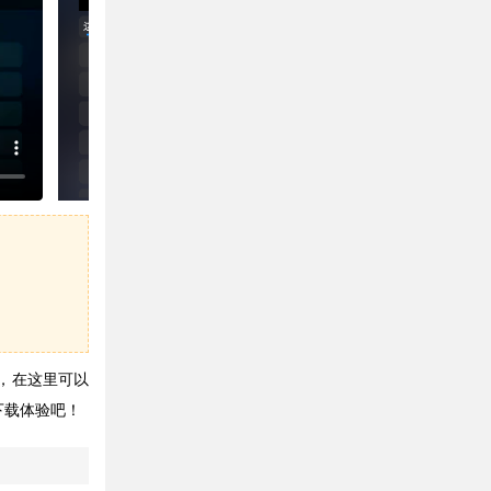
，在这里可以
下载体验吧！