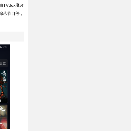
TVBox魔改
综艺节目等，