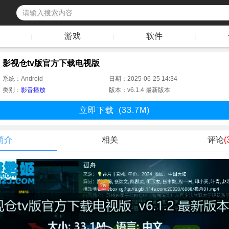
游戏
软件
|
|
|
影视仓tv版官方下载电视版
系统：
Android
日期：
2025-06-25 14:34
类别：
影音播放
版本：
v6.1.4 最新版本
立即下
载
(33.7M)
简介
相关
评论
(