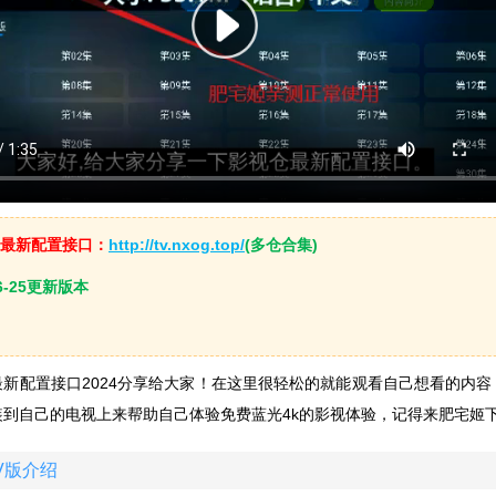
最新配置接口：
http://tv.nxog.top/
(多仓合集)
-6-25更新版本
最新配置接口2024分享给大家！在这里很轻松的就能观看自己想看的内容
装到自己的电视上来帮助自己体验免费蓝光4k的影视体验，记得来肥宅姬
V版介绍