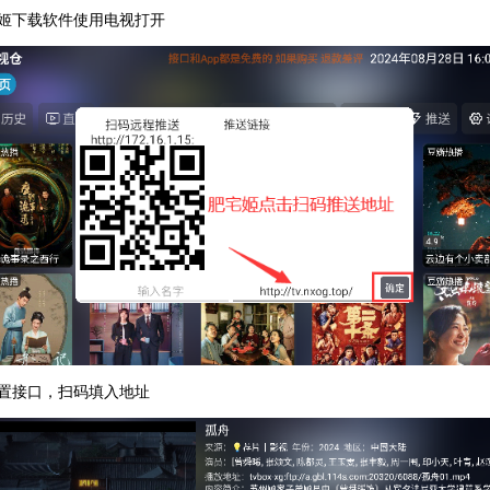
宅姬下载软件使用电视打开
配置接口，扫码填入地址