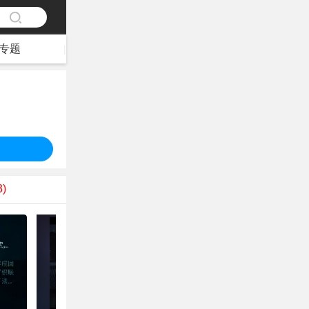
专题
|
3)