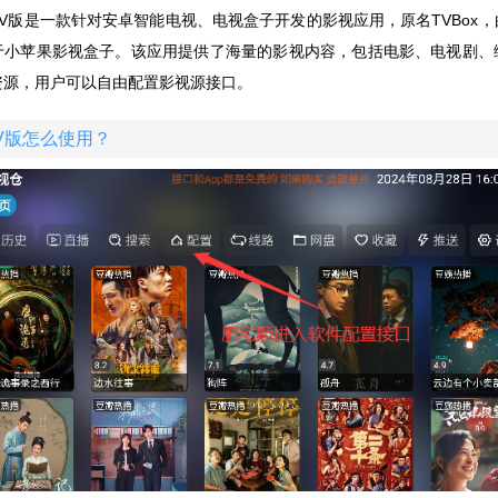
V版是一款针对安卓智能电视、电视盒子开发的影视应用，原名TVBox，由
于小苹果影视盒子。该应用提供了海量的影视内容，包括电影、电视剧、
资源，用户可以自由配置影视源接口。
V版怎么使用？