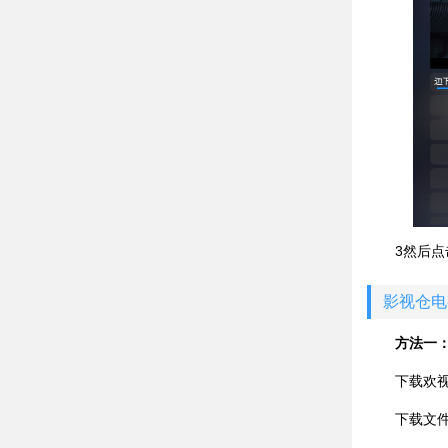
3然后
影视仓电
方法一
下载欢
下载文