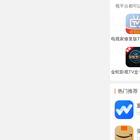
视平台都可
欢的话记得
电视家修复版T
版下
金蛇影视TV盒
下
热门推荐
5
2