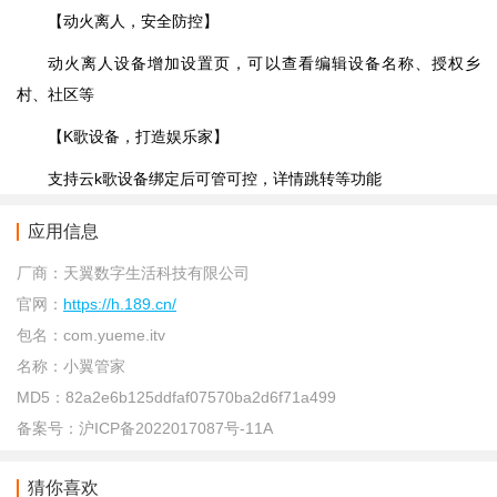
【动火离人，安全防控】
动火离人设备增加设置页，可以查看编辑设备名称、授权乡
村、社区等
【K歌设备，打造娱乐家】
支持云k歌设备绑定后可管可控，详情跳转等功能
应用信息
厂商：
天翼数字生活科技有限公司
官网：
https://h.189.cn/
包名：
com.yueme.itv
名称：
小翼管家
MD5：
82a2e6b125ddfaf07570ba2d6f71a499
备案号：
沪ICP备2022017087号-11A
猜你喜欢