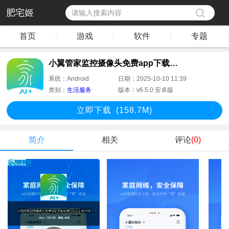
肥宅姬
首页
游戏
软件
专题
|
|
|
|
小翼管家监控摄像头免费app下载安装
系统：
Android
日期：
2025-10-10 11:39
类别：
生活服务
版本：
v6.5.0 安卓版
立即下
载
(158.7M)
简介
相关
评论
(0)