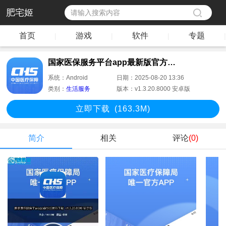
肥宅姬
首页
游戏
软件
专题
|
|
|
|
国家医保服务平台app最新版官方下载
系统：
Android
日期：
2025-08-20 13:36
类别：
生活服务
版本：
v1.3.20.8000 安卓版
立即下
载
(163.3M)
简介
相关
评论
(0)